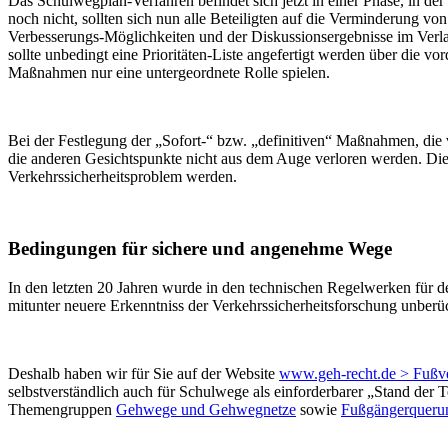
Das Schulwegplan-Verfahren befindet sich jetzt in einer Phase, in de
noch nicht, sollten sich nun alle Beteiligten auf die Verminderung 
Verbesserungs-Möglichkeiten und der Diskussionsergebnisse im Verlauf
sollte unbedingt eine Prioritäten-Liste angefertigt werden über die
Maßnahmen nur eine untergeordnete Rolle spielen.
Bei der Festlegung der „Sofort-“ bzw. „definitiven“ Maßnahmen, die 
die anderen Gesichtspunkte nicht aus dem Auge verloren werden. Die
Verkehrssicherheitsproblem werden.
Bedingungen für sichere und angenehme Wege
In den letzten 20 Jahren wurde in den technischen Regelwerken für d
mitunter neuere Erkenntniss der Verkehrssicherheitsforschung unberü
Deshalb haben wir für Sie auf der Website
www.geh-recht.de > Fußv
selbstverständlich auch für Schulwege als einforderbarer „Stand der
Themengruppen
Gehwege und Gehwegnetze
sowie
Fußgängerqueru