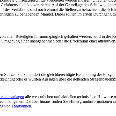
r konkrete Umsetzungschritte vorbereitet werden müssen. Unabhängig da
von Gefahrenstellen konzentrieren. Auf der Grundlage des Schulwegplane
 des Verfahrens sind noch einmal die Stellen zu betrachten, die sich im
 vordringlich zu behebenden Mängel. Dabei sollten im ersten Durchgang
von allen Beteiligten für unumgänglich gehalten werden, wird in der R
 Umgehung einer unangenehmen oder die Erreichung einer attraktiven S
en Straßenbau zumindest die gleichberechtigte Behandlung der Fußgänge
cksichtigt oder es wurden Aussagen über die geltenden Straßenbauempfe
erkehrsanlagen
alle wesentlichen und aktuellen technischen Hinweise 
 Technik“ gelten. Darüber hinaus finden Sie Hintergrundinformationen 
ng von Fahrbahnen
.