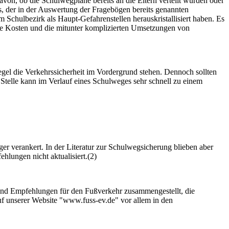
von, ob die Schulwegpläne bereits an die Eltern verteilt wurden oder
s, der in der Auswertung der Fragebögen bereits genannten
 Schulbezirk als Haupt-Gefahrenstellen herauskristallisiert haben. Es
 die Kosten und die mitunter komplizierten Umsetzungen von
egel die Verkehrssicherheit im Vordergrund stehen. Dennoch sollten
telle kann im Verlauf eines Schulweges sehr schnell zu einem
r verankert. In der Literatur zur Schulwegsicherung blieben aber
hlungen nicht aktualisiert.(2)
und Empfehlungen für den Fußverkehr zusammengestellt, die
auf unserer Website "www.fuss-ev.de" vor allem in den