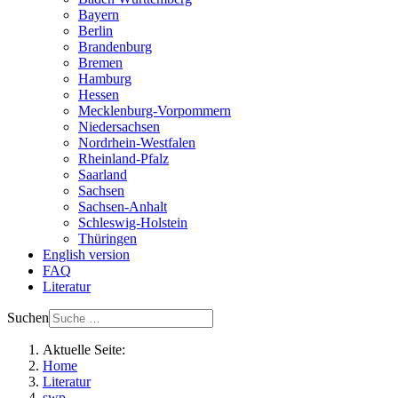
Bayern
Berlin
Brandenburg
Bremen
Hamburg
Hessen
Mecklenburg-Vorpommern
Niedersachsen
Nordrhein-Westfalen
Rheinland-Pfalz
Saarland
Sachsen
Sachsen-Anhalt
Schleswig-Holstein
Thüringen
English version
FAQ
Literatur
Suchen
Aktuelle Seite:
Home
Literatur
swp