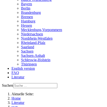
Bayern
Berlin
Brandenburg
Bremen
Hamburg
Hessen
Mecklenburg-Vorpommern
Niedersachsen
Nordrhein-Westfalen
Rheinland-Pfalz
Saarland
Sachsen
Sachsen-Anhalt
Schleswig-Holstein
Thüringen
English version
FAQ
Literatur
Suchen
Aktuelle Seite:
Home
Literatur
swp