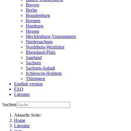
Bayern
Berlin
Brandenburg
Bremen
Hamburg
Hessen
Mecklenburg-Vorpommern
Niedersachsen
Nordrhein-Westfalen
Rheinland-Pfalz
Saarland
Sachsen
Sachsen-Anhalt
Schleswig-Holstein
Thüringen
English version
FAQ
Literatur
Suchen
Aktuelle Seite:
Home
Literatur
swp