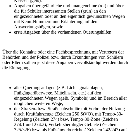
Klassen (gelb),
Angaben über gefährliche und unangenehme (rot) und über
die für Schüler interessanten Stellen (grün) an den
eingezeichneten oder an den eigentlich gewünschten Wegen
mit Kenn-Nummern und Erläuterung auf den
Auswertungsbögen, sowie
erste Angaben über die vorhandenen Querungshilfen.
Über die Kontakte oder eine Fachbesprechnung mit Vertretern der
Behörden und der Polizei bzw. durch Erkundungen von Schülern
oder Eltern sollten jetzt diese Angaben vervollständigt werden durch
die Eintragung
aller Querungsanlagen (z.B. Lichtsignalanlagen,
Fußgängerüberwege, Mittelinseln, etc.) auf den
eingezeichneten Wegen (gelb, Symbole) und im Bereich aller
möglichen weiteren Wege,
der Straßen- bzw. Straßenabschnitte mit Verbot der Nutzung
durch Kraftfahrzeuge (Zeichen 250 StVO), mit Tempo-30-
Regelung (Zeichen 274) bzw. Tempo-30-Zone (Zeichen
274.1 und 274.2), Verkehrsberuhigter Gebiete (Zeichen
325/326) bzw. als Fußgängerbereiche ( Zeichen 242/243) auf