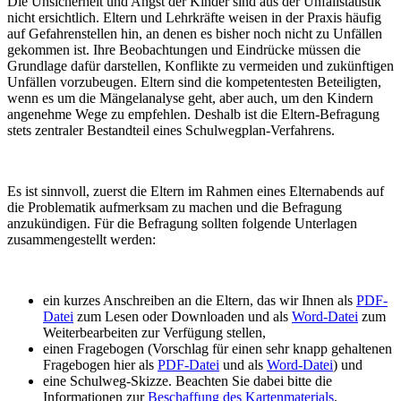
Die Unsicherheit und Angst der Kinder sind aus der Unfallstatistik
nicht ersichtlich. Eltern und Lehrkräfte weisen in der Praxis häufig
auf Gefahrenstellen hin, an denen es bisher noch nicht zu Unfällen
gekommen ist. Ihre Beobachtungen und Eindrücke müssen die
Grundlage dafür darstellen, Konflikte zu vermeiden und zukünftigen
Unfällen vorzubeugen. Eltern sind die kompetentesten Beteiligten,
wenn es um die Mängelanalyse geht, aber auch, um den Kindern
angenehme Wege zu empfehlen. Deshalb ist die Eltern-Befragung
stets zentraler Bestandteil eines Schulwegplan-Verfahrens.
Es ist sinnvoll, zuerst die Eltern im Rahmen eines Elternabends auf
die Problematik aufmerksam zu machen und die Befragung
anzukündigen. Für die Befragung sollten folgende Unterlagen
zusammengestellt werden:
ein kurzes Anschreiben an die Eltern, das wir Ihnen als
PDF-
Datei
zum Lesen oder Downloaden und als
Word-Datei
zum
Weiterbearbeiten zur Verfügung stellen,
einen Fragebogen (Vorschlag für einen sehr knapp gehaltenen
Fragebogen hier als
PDF-Datei
und als
Word-Datei
) und
eine Schulweg-Skizze. Beachten Sie dabei bitte die
Informationen zur
Beschaffung des Kartenmaterials
.