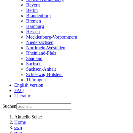
Bayern
Berlin
Brandenburg
Bremen
Hamburg
Hessen
Mecklenburg-Vorpommern
Niedersachsen
Nordrhein-Westfalen
Rheinland-Pfalz
Saarland
Sachsen
Sachsen-Anhalt
Schleswig-Holstein
Thüringen
English version
FAQ
Literatur
Suchen
Aktuelle Seite:
Home
swp
swp