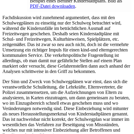
Beispiel eines Berliner Kinderstadtplans. Bild als
PDF-Datei downloaden
.
Fachdiskussion wird zunehmend argumentiert, dass mit den
Schulwegplänen zu einseitig nur der Schulweg betrachtet wird,
während die Kinderunfälle im beträchtlichen Ausmaß auf
Freizeitwegen geschehen. Deshalb seien Kinderstadtpläne mit
Schul- und Freizeitwegen, Kulturhinweisen, Spielplätzen, etc.
zeitgemäßer. Das ist zwar so neu auch nicht, doch ist die vermehrte
Umsetzung ein richtiger Impuls für einen kind-und elterngerechten
kommunalen Service. Die verkehrspolitische Fragestellung ist
allerdings, ob man damit nur gefährliche Stellen auf einem Plan
markiert oder versucht, diese Gefahrenstellen dann auch anhand der
Analysen schrittweise in den Griff zu bekommen.
Der Sinn und Zweck von Schulwegplänen war einst, dass sich die
verantwortliche Schulleitung, die Lehrkräfte, Elternvertreter, die
Polizei zusammensetzen, um die Aufzeichnungen von Eltern zu
analysieren, in Karten einzutragen, um dann gemeinsam zu beraten,
wo im Einzugsbereich schnell etwas geschehen muss und wo
Veränderungen notwendig sind. Diese Einbeziehung wird mitunter
als neues Herausstellungsmerkmal von Kinderstadtplänen genannt.
Das ist nachweisbar nicht korrekt, der Schulwegplan war immer im
wesentlichen das Verfahren zur Beseitigung von Missständen,
welches nur mit intensiver Einbeziehung aller Betroffenen und