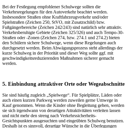
Bei der Festlegung empfohlener Schulwege sollten die
Verkehrsregelungen für den Autoverkehr beachtet werden.
Insbesondere Straßen ohne Kraftfahrzeugverkehr und/oder
Spielstraßen (Zeichen 250, StVO, mit Zusatzschild) bzw.
Fußgängerbereiche (Zeichen 242/243) sind natürlich sehr attraktiv.
Verkehrsberuhigte Gebiete (Zeichen 325/326) und auch Tempo-30-
Straßen oder -Zonen (Zeichen 274, bzw. 274.1 und 274.2) bieten
den Schülern sichere Schulwege, wenn diese Regelungen auch
durchgesetzt werden. Beim Abwägungsprozess steht allerdings der
kurze Schulweg in der Priorität und dieser Weg sollte ggf. mit
geschwindigkeitsreduzierenden Maßnahmen sicherer gemacht
werden.
5. Einbindung attraktiver Orte oder Wegeabschnitte
Sie sind häufig zugleich „Spielwege“. Für Spielplätze, Läden oder
auch einen kurzen Parkweg werden zuweilen gerne Umwege in
Kauf genommen. Wenn die Kinder ohne Begleitung gehen, werden
sie sich irgendwann von derartigen Attraktivitäten verleiten lassen
und nicht mehr den streng nach Verkehrssicherheits-
Gesichtspunkten ausgesuchten und eingeübten Schulweg benutzen.
Deshalb ist es sinnvoll, derartige Wünsche in die Überlegungen